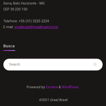
Serra, Belo Horizonte - MG
CEP 30.220-150
Telefone: +55 (31) 3225-2224
E-mail:
graalbrasil@graalbrasil.org.br
Busca
Se
fo
Powered by
Esotera
&
WordPress
.
©2021 Graal Brasil