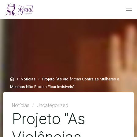
Skip
to
content
Home
Notícias
Projeto “As Violências Contra as Mulheres e
Meninas Não Podem Ficar Invisíveis”
Notícias
/
Uncategorized
Projeto “As