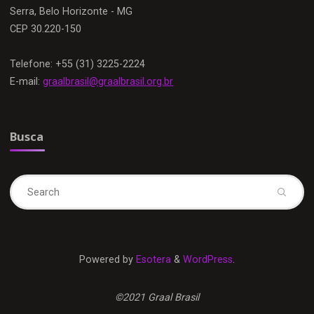
Serra, Belo Horizonte - MG
CEP 30.220-150
Telefone: +55 (31) 3225-2224
E-mail:
graalbrasil@graalbrasil.org.br
Busca
Se
fo
Powered by
Esotera
&
WordPress
.
©2021 Graal Brasil