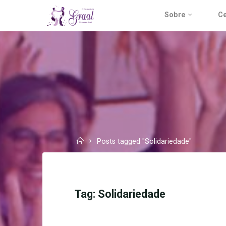
Skip
Sobre
Ce
to
content
Home
Posts tagged "Solidariedade"
Tag:
Solidariedade