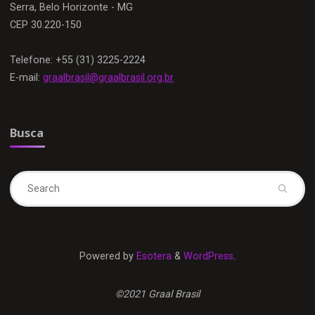
Serra, Belo Horizonte - MG
CEP 30.220-150
Telefone: +55 (31) 3225-2224
E-mail:
graalbrasil@graalbrasil.org.br
Busca
Se
fo
Powered by
Esotera
&
WordPress
.
©2021 Graal Brasil