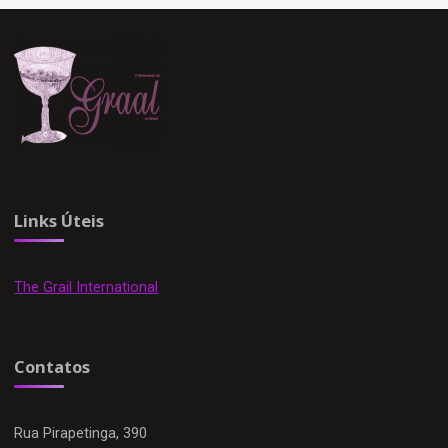
Mulher
não
pode
ficar
invisível"
Links Úteis
The Grail International
Contatos
Rua Pirapetinga, 390