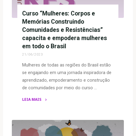
consolidado
em
Curso “Mulheres: Corpos e
reunião
Memórias Construindo
impulsionado
Comunidades e Resistências”
pelo
capacita e empodera mulheres
Projeto
em todo o Brasil
Mulheres
21/06/2023
que
Apitam
Mulheres de todas as regiões do Brasil estão
por
se engajando em uma jornada inspiradora de
Respeito"
aprendizado, empoderamento e construção
de comunidades por meio do curso …
LEIA MAIS
"Curso
“Mulheres:
Corpos
e
Memórias