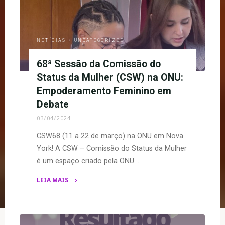
NOTÍCIAS
/
UNCATEGORIZED
68ª Sessão da Comissão do
Status da Mulher (CSW) na ONU:
Empoderamento Feminino em
Debate
03/04/2024
CSW68 (11 a 22 de março) na ONU em Nova
York! A CSW – Comissão do Status da Mulher
é um espaço criado pela ONU …
LEIA MAIS
"68ª
Sessão
da