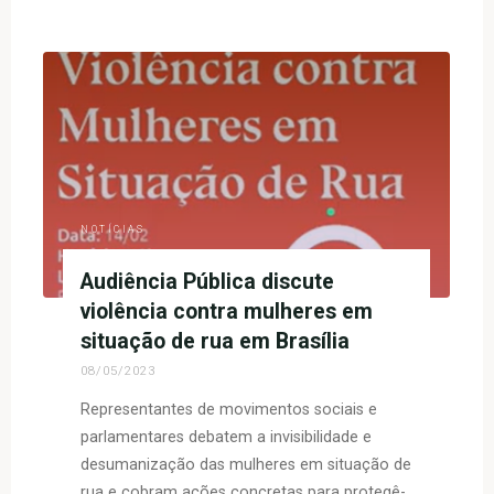
"Mulheres
que
Apitam
por
Respeito,
Justiça
e
Direitos!"
NOTÍCIAS
Audiência Pública discute
violência contra mulheres em
situação de rua em Brasília
08/05/2023
Representantes de movimentos sociais e
parlamentares debatem a invisibilidade e
desumanização das mulheres em situação de
rua e cobram ações concretas para protegê-