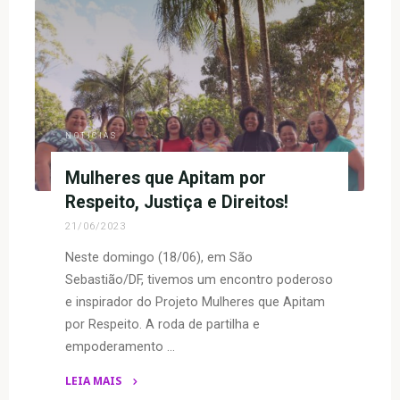
conosco
a
inauguração
da
Biblioteca
do
Centro
NOTÍCIAS
da
Mulher
Mulheres que Apitam por
Lalá!"
Respeito, Justiça e Direitos!
21/06/2023
Neste domingo (18/06), em São
Sebastião/DF, tivemos um encontro poderoso
e inspirador do Projeto Mulheres que Apitam
por Respeito. A roda de partilha e
empoderamento …
LEIA MAIS