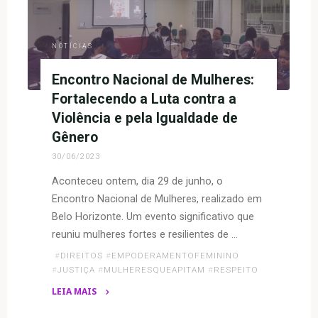
NOTÍCIAS
Encontro Nacional de Mulheres:
Fortalecendo a Luta contra a
Violência e pela Igualdade de
Gênero
30/06/2023
Aconteceu ontem, dia 29 de junho, o
Encontro Nacional de Mulheres, realizado em
Belo Horizonte. Um evento significativo que
reuniu mulheres fortes e resilientes de …
#
DIREITOS
#
EMPODERAMENTOFEMININO
#
JUSTIÇA
#
MULHERESQUEAPITAM
#
RESPEITO
LEIA MAIS
"Encontro