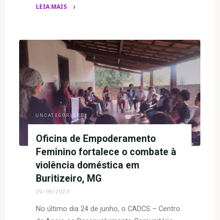
LEIA MAIS
"Inauguração
da
Biblioteca
do
Centro
da
Mulher
Lalá
encanta
UNCATEGORIZED
público
com
Oficina de Empoderamento
sarau
Feminino fortalece o combate à
poético"
violência doméstica em
Buritizeiro, MG
29/06/2023
No último dia 24 de junho, o CADCS – Centro