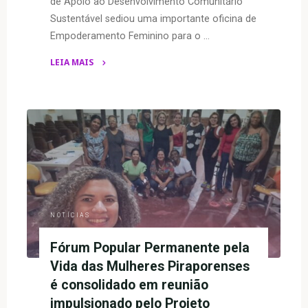
de Apoio ao Desenvolvimento Comunitário
Sustentável sediou uma importante oficina de
Empoderamento Feminino para o …
LEIA MAIS
"Oficina
de
Empoderamento
Feminino
fortalece
o
combate
à
violência
NOTÍCIAS
doméstica
em
Fórum Popular Permanente pela
Buritizeiro,
Vida das Mulheres Piraporenses
MG"
é consolidado em reunião
impulsionado pelo Projeto