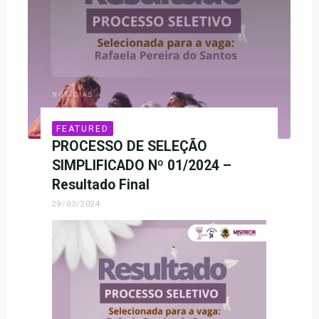
Comissão
do
Status
da
Mulher
(CSW)
NOTÍCIAS
na
ONU:
FEATURED
Empoderamento
PROCESSO DE SELEÇÃO
Feminino
SIMPLIFICADO Nº 01/2024 –
em
Resultado Final
Debate"
29/03/2024