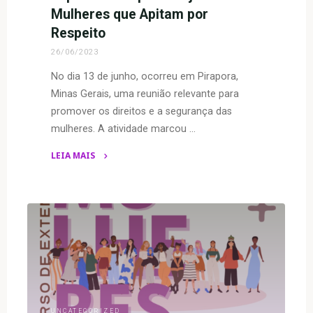
Mulheres que Apitam por
Respeito
26/06/2023
No dia 13 de junho, ocorreu em Pirapora,
Minas Gerais, uma reunião relevante para
promover os direitos e a segurança das
mulheres. A atividade marcou …
LEIA MAIS
"Fórum
Popular
Permanente
pela
Vida
das
Mulheres
Piraporenses
é
UNCATEGORIZED