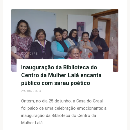
Nacional
de
Mulheres:
Fortalecendo
a
Luta
contra
a
NOTÍCIAS
Violência
e
Inauguração da Biblioteca do
pela
Centro da Mulher Lalá encanta
Igualdade
público com sarau poético
de
29/06/2023
Gênero"
Ontem, no dia 25 de junho, a Casa do Graal
foi palco de uma celebração emocionante: a
inauguração da Biblioteca do Centro da
Mulher Lalá. …