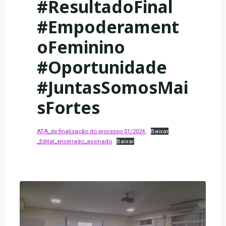
#ResultadoFinal
#Empoderament
oFeminino
#Oportunidade
#JuntasSomosMai
sFortes
ATA_de finalização do processo 01/2024
Baixar
_Edital_encerrado_assinado
Baixar