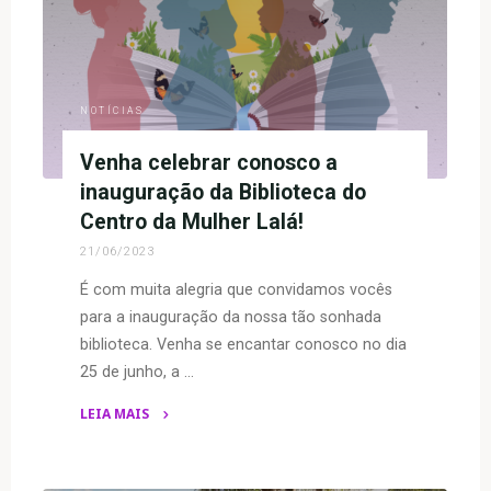
Construindo
Comunidades
e
Resistências”
NOTÍCIAS
capacita
e
Venha celebrar conosco a
empodera
inauguração da Biblioteca do
mulheres
Centro da Mulher Lalá!
em
21/06/2023
todo
o
É com muita alegria que convidamos vocês
Brasil"
para a inauguração da nossa tão sonhada
biblioteca. Venha se encantar conosco no dia
25 de junho, a …
LEIA MAIS
"Venha
celebrar