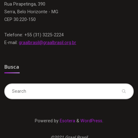
Rua Pirapetinga, 390
Serra, Belo Horizonte - MG
CEP 30.220-150
Telefone: +55 (31) 3225-2224
E-mail:
graalbrasil@graalbrasil.org.br
Busca
Se
fo
Powered by
Esotera
&
WordPress
.
©2021 Graal Brasil